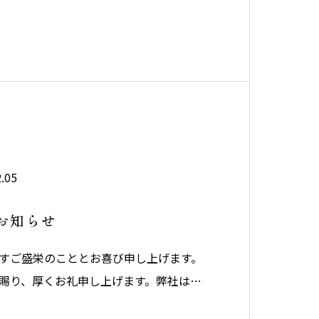
）より令和8年1月4日（日）までを年末年
だきます。上記期間中のお問い合わせに
順次ご対応させていただきます。大変ご不
.05
お知らせ
すご盛栄のこととお喜び申し上げます。
賜り、厚くお礼申し上げます。弊社は令
）より令和7年1月5日（日）までを年末年