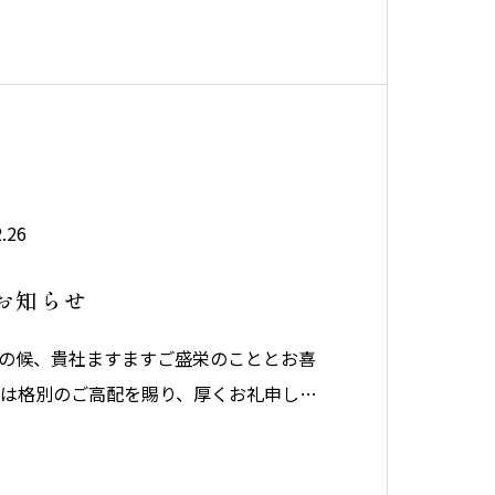
だきます。上記期間中のお問い合わせに
順次ご対応させていただきます。大変ご不
.26
お知らせ
の候、貴社ますますご盛栄のこととお喜
素は格別のご高配を賜り、厚くお礼申し上
12月31日（日）より令和6年1月2日
休業日とさせて頂きます。大変ご不便を